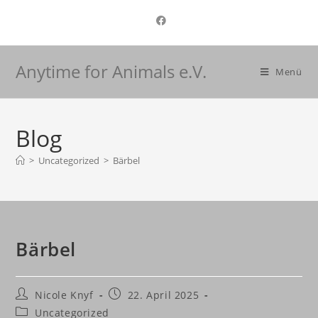
Anytime for Animals e.V.
Menü
Blog
>
Uncategorized
>
Bärbel
Bärbel
Nicole Knyf
22. April 2025
Uncategorized