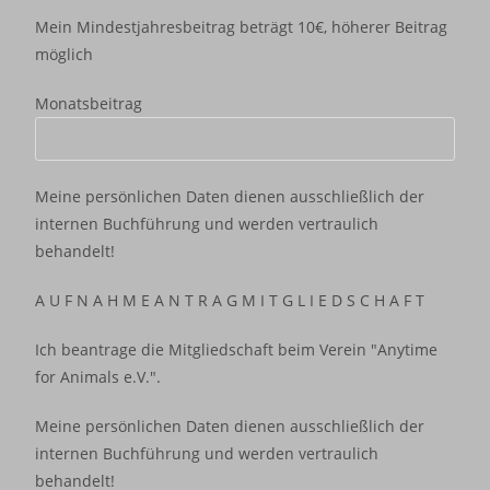
Mein Mindestjahresbeitrag beträgt 10€, höherer Beitrag
möglich
Monatsbeitrag
Meine persönlichen Daten dienen ausschließlich der
internen Buchführung und werden vertraulich
behandelt!
A U F N A H M E A N T R A G M I T G L I E D S C H A F T
Ich beantrage die Mitgliedschaft beim Verein "Anytime
for Animals e.V.".
Meine persönlichen Daten dienen ausschließlich der
internen Buchführung und werden vertraulich
behandelt!