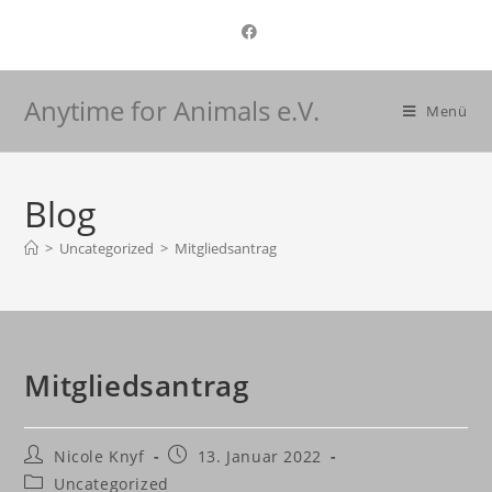
Anytime for Animals e.V.
Menü
Blog
>
Uncategorized
>
Mitgliedsantrag
Mitgliedsantrag
Nicole Knyf
13. Januar 2022
Uncategorized