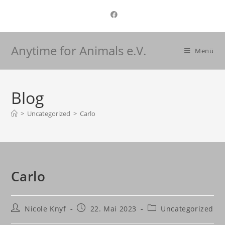
Anytime for Animals e.V.
Menü
Blog
>
Uncategorized
>
Carlo
Carlo
Nicole Knyf
22. Mai 2023
Uncategorized